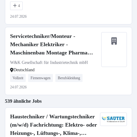
4
24.07.2026
Servicetechniker/Monteur -
Mechaniker Elektriker -
Maschinenbau Montage Pharma
Medizintechnik (m/w/d)
W&K Gesellschaft für Industrietechnik mbH
Deutschland
Vollzeit
Firmenwagen
Berufskleidung
24.07.2026
539 ähnliche Jobs
Haustechniker / Wartungstechniker
(m/w/d) Fachrichtung: Elektro- oder
Heizungs-, Lüftungs-, Klima-,