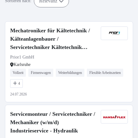
Relevanz
Sortieren nach:
Mechatroniker für Kältetechnik /
Kälteanlagenbauer /
Servicetechniker Kältetechnik
(m/w/d)
Prior1 GmbH
Karlsruhe
Vollzeit
Firmenwagen
Weiterbildungen
Flexible Arbeitszeiten
4
24.07.2026
Servicemonteur / Servicetechniker /
Mechaniker (w/m/d)
Industrieservice - Hydraulik