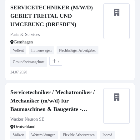
SERVICETECHNIKER (M/W/D)
GEBIET FREITAL UND
UMGEBUNG (DRESDEN)
Parts & Services
Genshagen
Vollzeit
Firmenwagen
Nachhaltiger Arbeitgeber
7
Gesundheitsangebote
24.07.2026
Servicetechniker / Mechatroniker /
Mechaniker (m/w/d) für
Baumaschinen & Baugeräte -
stationär oder mobil
Wacker Neuson SE
Deutschland
Vollzeit
Weiterbildungen
Flexible Arbeitszeiten
Jobrad