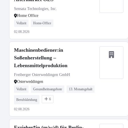
Sensata Technologies, Inc.
Home Office
Vollzeit
Home-Office
02.08.2026
Maschinenbediener:in
Soßenherstellung –
Lebensmittelproduktion
Freiberger Osterweddingen GmbH
Osterweddingen
Vollzeit
Gesundheitsangebote
13. Monatsgehalt
6
Berufskleidung
02.08.2026
Erzieher*in (m/w/d) für Berlin-