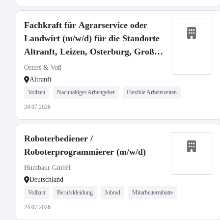
Fachkraft für Agrarservice oder
Landwirt (m/w/d) für die Standorte
Altranft, Leizen, Osterburg, Groß
Gottschow
Osters & Voß
Altranft
Vollzeit
Nachhaltiger Arbeitgeber
Flexible Arbeitszeiten
24.07.2026
Roboterbediener /
Roboterprogrammierer (m/w/d)
Humbaur GmbH
Deutschland
Vollzeit
Berufskleidung
Jobrad
Mitarbeiterrabatte
24.07.2026