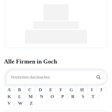
Alle Firmen in
Goch
A
B
C
D
E
F
G
H
I
J
K
L
M
N
O
P
R
S
T
V
W
Z