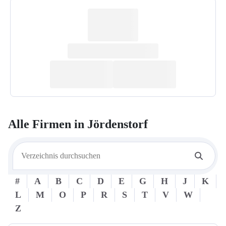
Alle Firmen in
Jördenstorf
#
A
B
C
D
E
G
H
J
K
L
M
O
P
R
S
T
V
W
Z