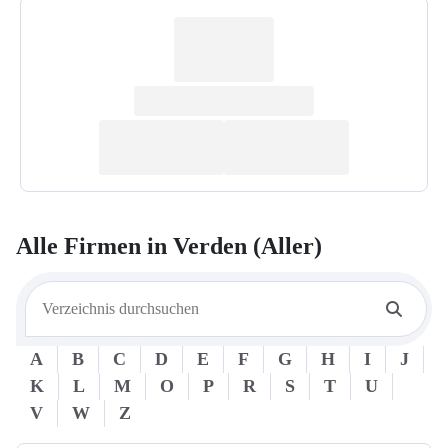
Alle Firmen in
Verden (Aller)
A
B
C
D
E
F
G
H
I
J
K
L
M
O
P
R
S
T
U
V
W
Z