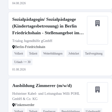
04.08.2026
Sozialpädagogin/ Sozialpädagoge
(Kindertagesbetreuung) in Berlin
Friedrichshain - Stellenangebot im
Stellenmarkt Bildung
Trialog Jugendhilfe gGmbH
Berlin-Friedrichshain
Vollzeit
Teilzeit
Weiterbildungen
Jobticket
Tarifvergütung
Urlaub >= 30
01.08.2026
Ausbildung Zimmerer (m/w/d)
Holsteiner Kabel- und Leitungsbau Willi POHL
GmbH & Co. KG
Finkenwerder
Vollzeit
Teilzeit
Freelancer
Berufskleidung
Urlaubsgeld