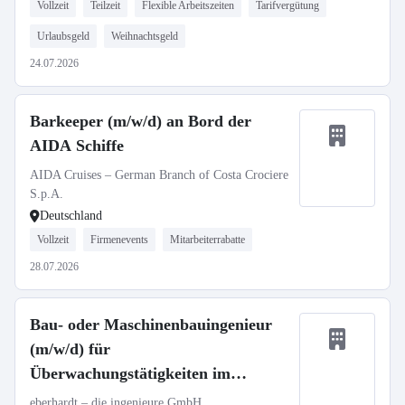
Vollzeit
Teilzeit
Flexible Arbeitszeiten
Tarifvergütung
Urlaubsgeld
Weihnachtsgeld
24.07.2026
Barkeeper (m/w/d) an Bord der
AIDA Schiffe
AIDA Cruises – German Branch of Costa Crociere
S.p.A.
Deutschland
Vollzeit
Firmenevents
Mitarbeiterrabatte
28.07.2026
Bau- oder Maschinenbauingenieur
(m/w/d) für
Überwachungstätigkeiten im
Bauwesen (Ruhrgebiet)
eberhardt – die ingenieure GmbH