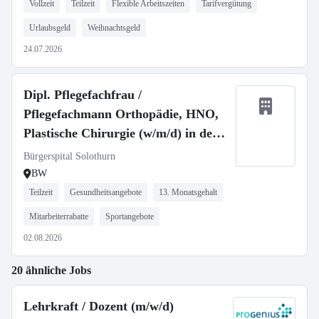
Vollzeit
Teilzeit
Flexible Arbeitszeiten
Tarifvergütung
Urlaubsgeld
Weihnachtsgeld
24.07.2026
Dipl. Pflegefachfrau /
Pflegefachmann Orthopädie, HNO,
Plastische Chirurgie (w/m/d) in der
Schweiz
Bürgerspital Solothurn
BW
Teilzeit
Gesundheitsangebote
13. Monatsgehalt
Mitarbeiterrabatte
Sportangebote
02.08.2026
20 ähnliche Jobs
Lehrkraft / Dozent (m/w/d)