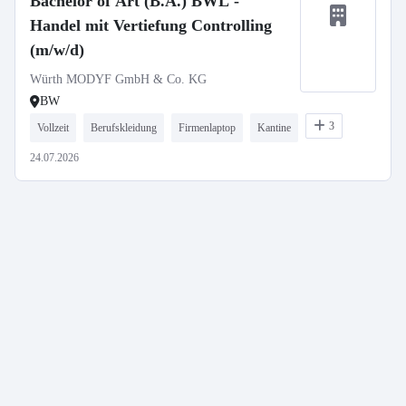
Bachelor of Art (B.A.) BWL -
Handel mit Vertiefung Controlling
(m/w/d)
Würth MODYF GmbH & Co. KG
BW
3
Vollzeit
Berufskleidung
Firmenlaptop
Kantine
24.07.2026