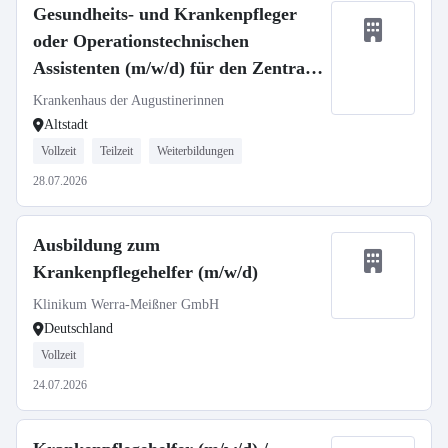
Gesundheits- und Krankenpfleger
oder Operationstechnischen
Assistenten (m/w/d) für den Zentral
OP - Neuaufbau unserer Flexidienste
Krankenhaus der Augustinerinnen
Altstadt
Vollzeit
Teilzeit
Weiterbildungen
28.07.2026
Ausbildung zum
Krankenpflegehelfer (m/w/d)
Klinikum Werra-Meißner GmbH
Deutschland
Vollzeit
24.07.2026