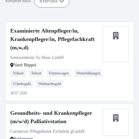
Relevanz
Sortieren nach:
Examinierte Altenpfleger/in,
Krankenpfleger/in, Pflegefachkraft
(m,w,d)
Seniorenheim To Huus GmbH
Varel Büppel
Vollzeit
Teilzeit
Firmenwagen
Weiterbildungen
Urlaubsgeld
Weihnachtsgeld
28.07.2026
Gesundheits- und Krankenpfleger
(m/w/d) Palliativstation
Caritativer Pflegedienst Eichsfeld gGmbH
Reifenstein