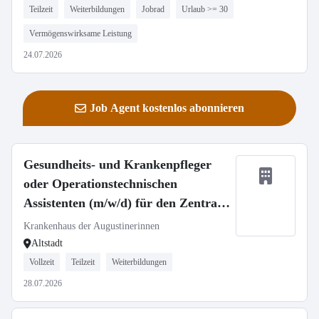
Teilzeit
Weiterbildungen
Jobrad
Urlaub >= 30
Vermögenswirksame Leistung
24.07.2026
Job Agent kostenlos abonnieren
Gesundheits- und Krankenpfleger
oder Operationstechnischen
Assistenten (m/w/d) für den Zentral
OP - Neuaufbau unserer Spätdienste
Krankenhaus der Augustinerinnen
Altstadt
Vollzeit
Teilzeit
Weiterbildungen
28.07.2026