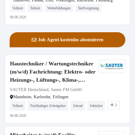
Hannover, Passau, Ulm, Völklingen, Karlsruhe, Flensburg
Vollzeit
Teilzeit
Weiterbildungen
Tarifvergütung
06.08.2026
Job Agent kostenlos abonnieren
Haustechniker / Wartungstechniker
(m/w/d) Fachrichtung: Elektro- oder
Heizungs-, Lüftungs-, Klima-,
Sanitärtechnik
SAUTER Deutschland, Sauter FM GmbH
Mannheim, Karlsruhe, Ettlingen
2
Vollzeit
Nachhaltiger Arbeitgeber
Jobrad
Jobticket
06.08.2026