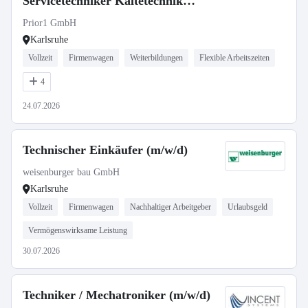
Servicetechniker Kältetechnik
(m/w/d)
Prior1 GmbH
Karlsruhe
Vollzeit
Firmenwagen
Weiterbildungen
Flexible Arbeitszeiten
4
24.07.2026
Technischer Einkäufer (m/w/d)
weisenburger bau GmbH
Karlsruhe
Vollzeit
Firmenwagen
Nachhaltiger Arbeitgeber
Urlaubsgeld
Vermögenswirksame Leistung
30.07.2026
Techniker / Mechatroniker (m/w/d)