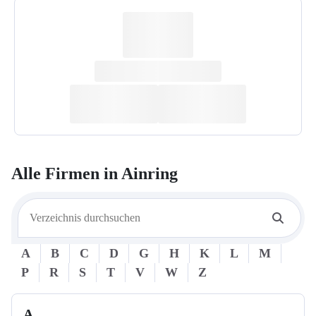
Alle Firmen in
Ainring
A
B
C
D
G
H
K
L
M
P
R
S
T
V
W
Z
A