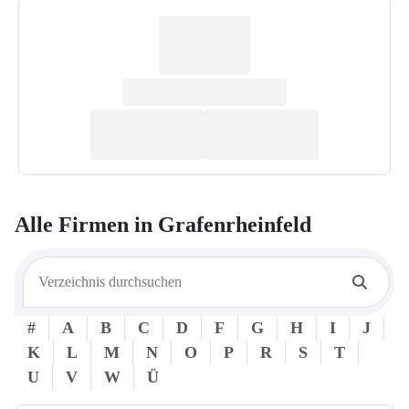
Alle Firmen in
Grafenrheinfeld
#
A
B
C
D
F
G
H
I
J
K
L
M
N
O
P
R
S
T
U
V
W
Ü