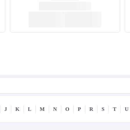
J
K
L
M
N
O
P
R
S
T
U