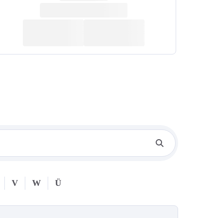
V
W
Ü