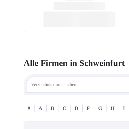
Alle Firmen in
Schweinfurt
#
A
B
C
D
F
G
H
I