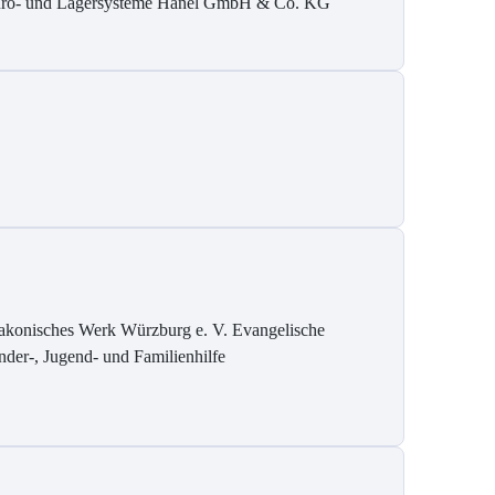
ro- und Lagersysteme Hänel GmbH & Co. KG
akonisches Werk Würzburg e. V. Evangelische
nder-, Jugend- und Familienhilfe