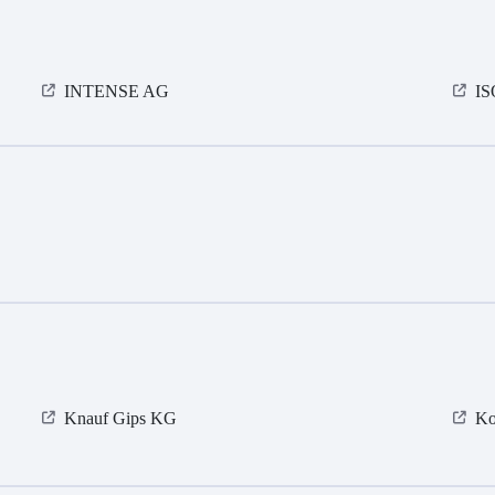
INTENSE AG
I
Knauf Gips KG
Ko