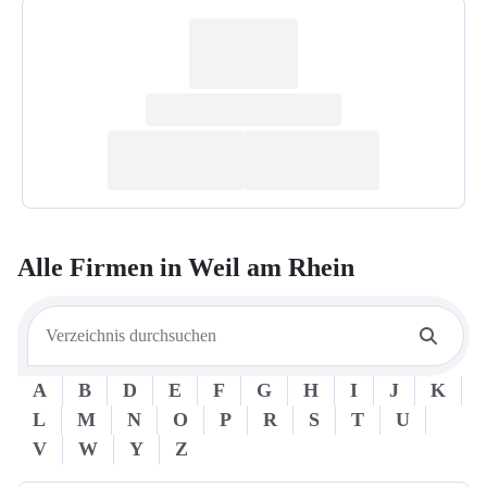
Alle Firmen in
Weil am Rhein
A
B
D
E
F
G
H
I
J
K
L
M
N
O
P
R
S
T
U
V
W
Y
Z