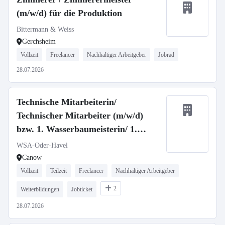
(m/w/d) für die Produktion
Bittermann & Weiss
Gerchsheim
Vollzeit
Freelancer
Nachhaltiger Arbeitgeber
Jobrad
28.07.2026
Technische Mitarbeiterin/
Technischer Mitarbeiter (m/w/d)
bzw. 1. Wasserbaumeisterin/ 1.
Wasserbaumeister (m/w/d)
WSA-Oder-Havel
Canow
Vollzeit
Teilzeit
Freelancer
Nachhaltiger Arbeitgeber
2
Weiterbildungen
Jobticket
28.07.2026