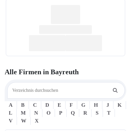
Alle Firmen in
Bayreuth
A
B
C
D
E
F
G
H
J
K
L
M
N
O
P
Q
R
S
T
V
W
X