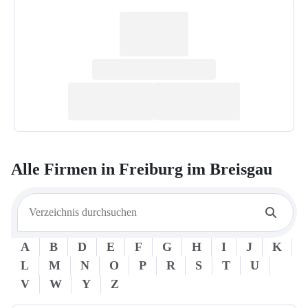
Alle Firmen in
Freiburg im Breisgau
A
B
D
E
F
G
H
I
J
K
L
M
N
O
P
R
S
T
U
V
W
Y
Z