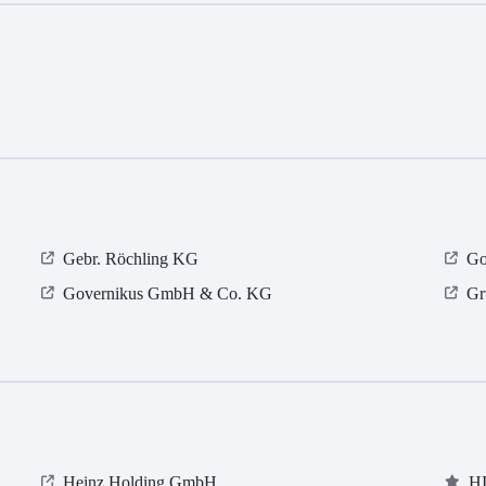
Gebr. Röchling KG
Go
Governikus GmbH & Co. KG
Gr
Heinz Holding GmbH
HI