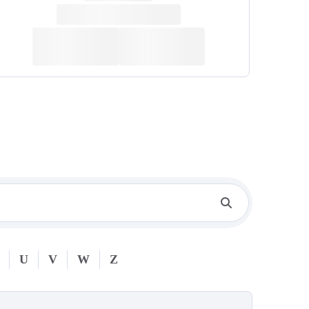
U
V
W
Z