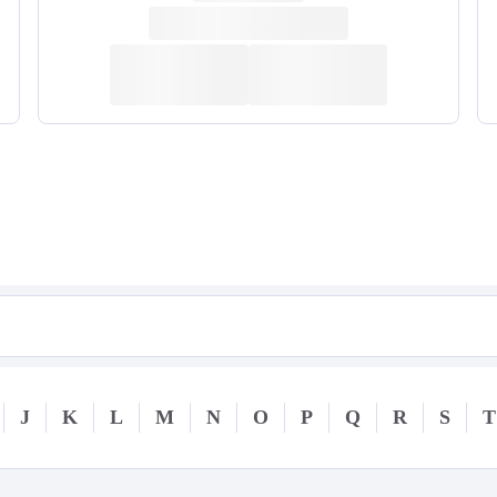
J
K
L
M
N
O
P
Q
R
S
T