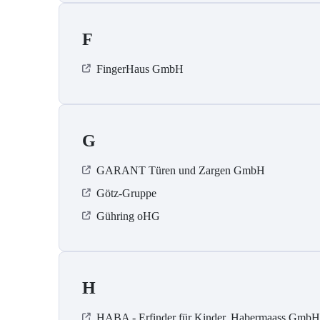
F
FingerHaus GmbH
G
GARANT Türen und Zargen GmbH
Götz-Gruppe
Gühring oHG
H
HABA - Erfinder für Kinder, Habermaass GmbH