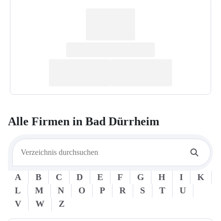
Alle Firmen in
Bad Dürrheim
A
B
C
D
E
F
G
H
I
K
L
M
N
O
P
R
S
T
U
V
W
Z