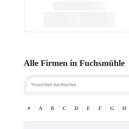
Alle Firmen in
Fuchsmühle
#
A
B
C
D
E
F
G
H