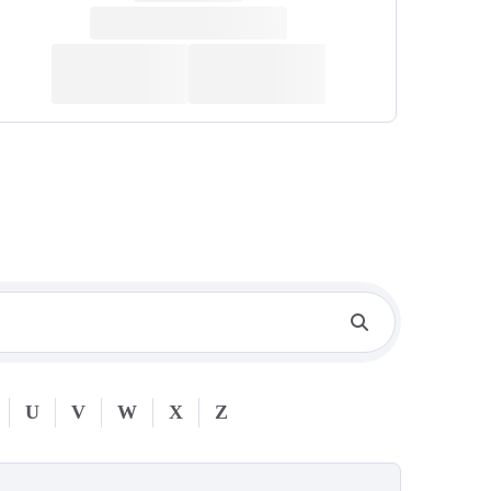
U
V
W
X
Z