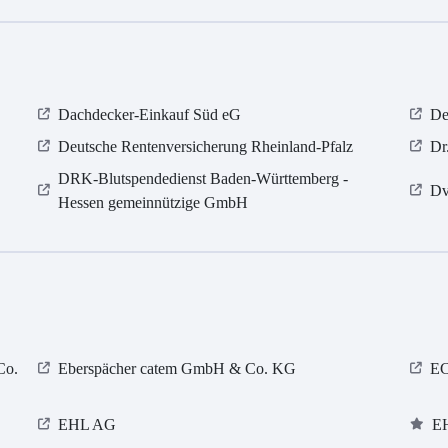
Dachdecker-Einkauf Süd eG
De
Deutsche Rentenversicherung Rheinland-Pfalz
Dr
DRK-Blutspendedienst Baden-Württemberg -
Dv
Hessen gemeinnützige GmbH
Co.
Eberspächer catem GmbH & Co. KG
E
EHL AG
E