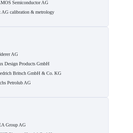
MOS Semiconductor AG
z AG calibration & metrology
lderer AG
ux Design Products GmbH
iedrich Britsch GmbH & Co. KG
chs Petrolub AG
A Group AG