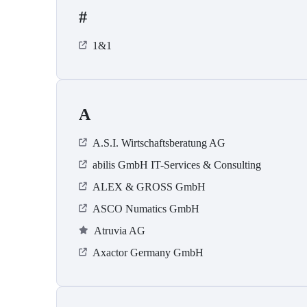
#
1&1
A
A.S.I. Wirtschaftsberatung AG
abilis GmbH IT-Services & Consulting
ALEX & GROSS GmbH
ASCO Numatics GmbH
Atruvia AG
Axactor Germany GmbH