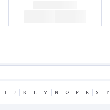
I
J
K
L
M
N
O
P
R
S
T