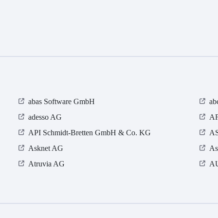
abas Software GmbH
ab
adesso AG
AF
API Schmidt-Bretten GmbH & Co. KG
AS
Asknet AG
As
Atruvia AG
AU