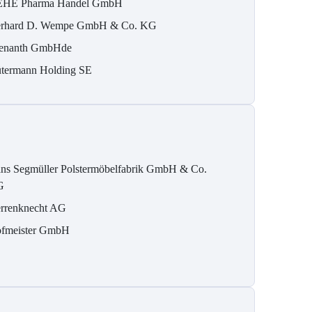
HE Pharma Handel GmbH
rhard D. Wempe GmbH & Co. KG
enanth GmbHde
termann Holding SE
ns Segmüller Polstermöbelfabrik GmbH & Co.
G
rrenknecht AG
fmeister GmbH