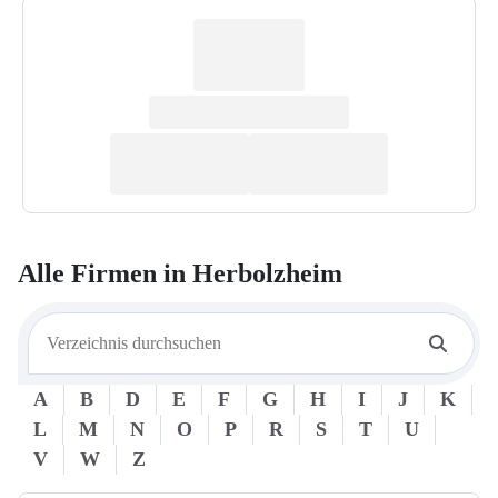
Alle Firmen in
Herbolzheim
A
B
D
E
F
G
H
I
J
K
L
M
N
O
P
R
S
T
U
V
W
Z