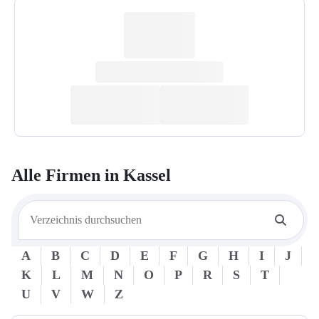
Alle Firmen in
Kassel
A
B
C
D
E
F
G
H
I
J
K
L
M
N
O
P
R
S
T
U
V
W
Z