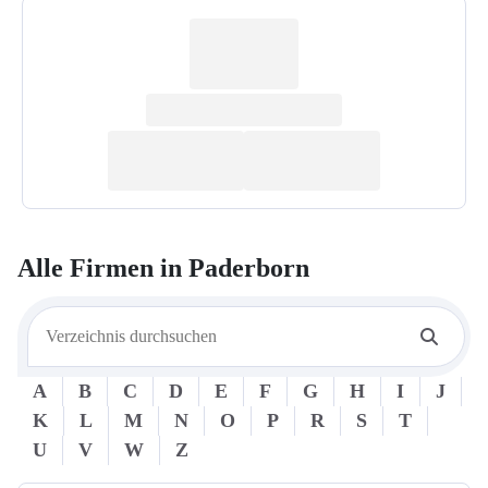
Alle Firmen in
Paderborn
A
B
C
D
E
F
G
H
I
J
K
L
M
N
O
P
R
S
T
U
V
W
Z