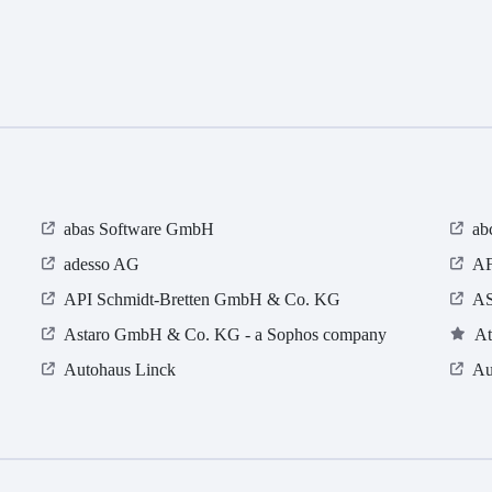
abas Software GmbH
ab
adesso AG
AF
API Schmidt-Bretten GmbH & Co. KG
AS
Astaro GmbH & Co. KG - a Sophos company
At
Autohaus Linck
Au