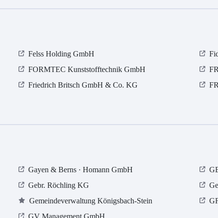
Felss Holding GmbH
Fi
FORMTEC Kunststofftechnik GmbH
FR
Friedrich Britsch GmbH & Co. KG
F
Gayen & Berns · Homann GmbH
GE
Gebr. Röchling KG
Ge
Gemeindeverwaltung Königsbach-Stein
GF
GV Management GmbH