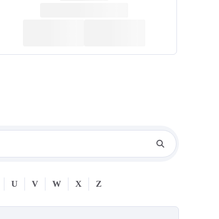
U
V
W
X
Z