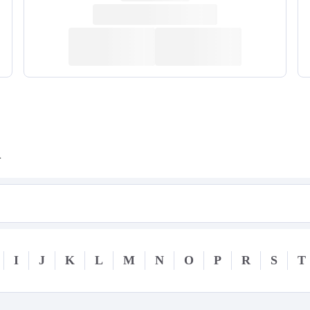
n
I
J
K
L
M
N
O
P
R
S
T