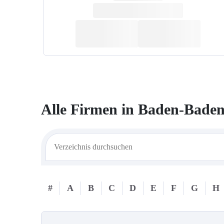
Alle Firmen in
Baden-Bade
#
A
B
C
D
E
F
G
H