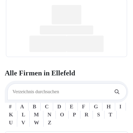
Alle Firmen in
Ellefeld
#
A
B
C
D
E
F
G
H
I
K
L
M
N
O
P
R
S
T
U
V
W
Z