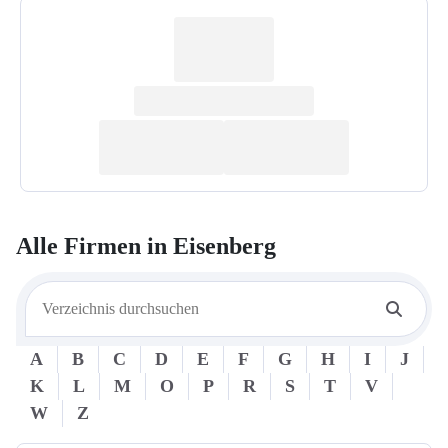
Alle Firmen in
Eisenberg
A
B
C
D
E
F
G
H
I
J
K
L
M
O
P
R
S
T
V
W
Z