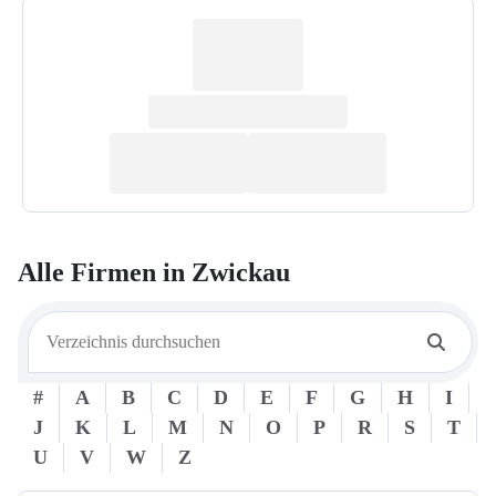
Alle Firmen in
Zwickau
#
A
B
C
D
E
F
G
H
I
J
K
L
M
N
O
P
R
S
T
U
V
W
Z