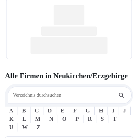
Alle Firmen in
Neukirchen/Erzgebirge
A
B
C
D
E
F
G
H
I
J
K
L
M
N
O
P
R
S
T
U
W
Z