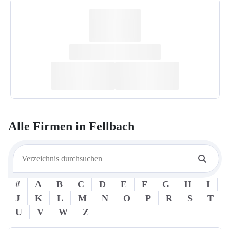
Alle Firmen in
Fellbach
#
A
B
C
D
E
F
G
H
I
J
K
L
M
N
O
P
R
S
T
U
V
W
Z