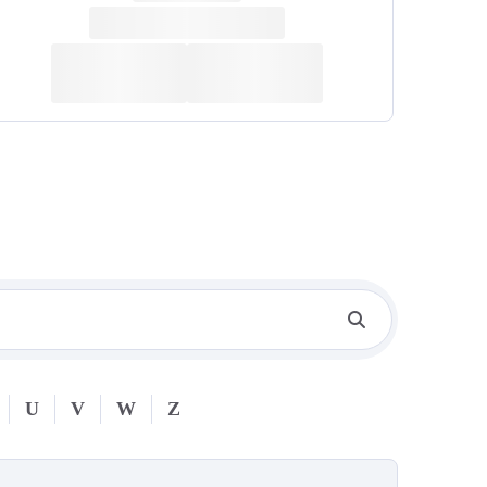
U
V
W
Z