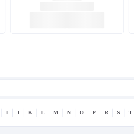
I
J
K
L
M
N
O
P
R
S
T