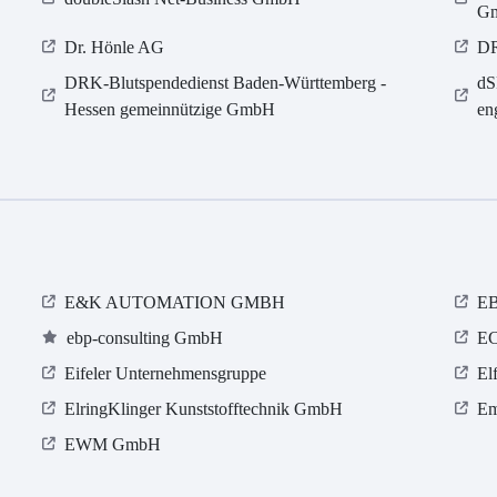
Gm
Dr. Hönle AG
D
DRK-Blutspendedienst Baden-Württemberg -
dS
Hessen gemeinnützige GmbH
en
E&K AUTOMATION GMBH
E
ebp-consulting GmbH
E
Eifeler Unternehmensgruppe
El
ElringKlinger Kunststofftechnik GmbH
Em
EWM GmbH