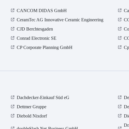
CANCOM DIDAS GmbH
Ca
CeramTec AG Innovative Ceramic Engineering
CG
CJD Berchtesgaden
Co
Conrad Electronic SE
C
CP Corporate Planning GmbH
Cp
Dachdecker-Einkauf Süd eG
De
Dettmer Gruppe
De
Diebold Nixdorf
Di
Dr
doubleSlash Net-Business GmbH