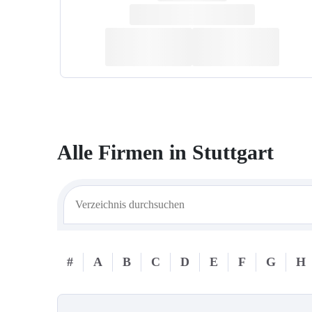
Alle Firmen in
Stuttgart
#
A
B
C
D
E
F
G
H