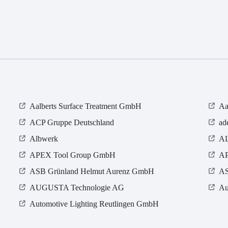
Aalberts Surface Treatment GmbH
Aa
ACP Gruppe Deutschland
ad
Albwerk
AL
APEX Tool Group GmbH
AP
ASB Grün­land Helmut Au­renz GmbH
AS
AUGUSTA Technologie AG
Au
Automotive Lighting Reutlingen GmbH