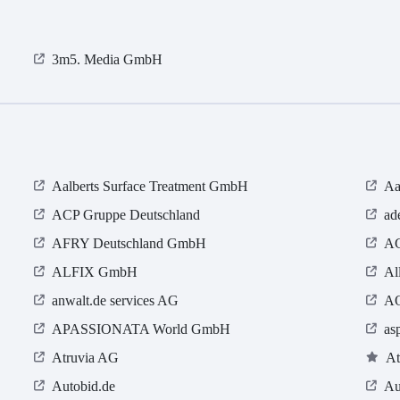
3m5. Media GmbH
Aalberts Surface Treatment GmbH
Aa
ACP Gruppe Deutschland
ad
AFRY Deutschland GmbH
AG
ALFIX GmbH
Al
anwalt.de services AG
AO
APASSIONATA World GmbH
as
Atruvia AG
At
Autobid.de
Au