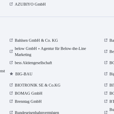
AZUBIYO GmbH
Bahlsen GmbH & Co. KG
Ba
below GmbH » Agentur für Below-the-Line
Be
Marketing
bess Aktiengesellschaft
BG
nst
BIG-BAU
Bi
BIOTRONIK SE & Co.KG
BI
BOMAG GmbH
B
Brenntag GmbH
BT
Bu
Bundeseisenbahnvermögen