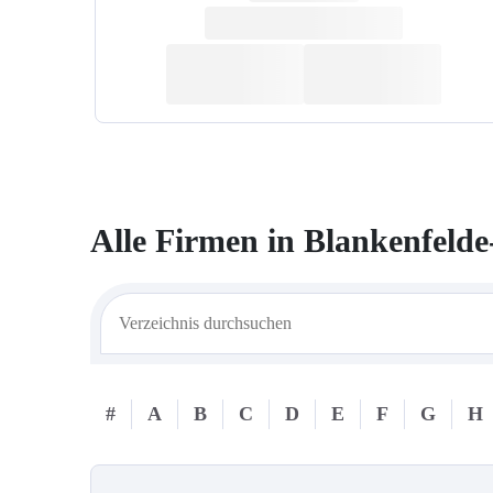
Alle Firmen in
Blankenfeld
#
A
B
C
D
E
F
G
H