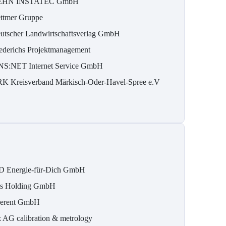
EHN INSTATEC GmbH
ttmer Gruppe
utscher Landwirtschaftsverlag GmbH
ederichs Projektmanagement
S:NET Internet Service GmbH
K Kreisverband Märkisch-Oder-Havel-Spree e.V
D Energie-für-Dich GmbH
is Holding GmbH
erent GmbH
z AG calibration & metrology