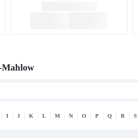
e-Mahlow
I
J
K
L
M
N
O
P
Q
R
S