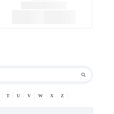
T
U
V
W
X
Z