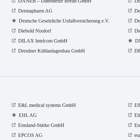
DANEB – Datennetze Berlin GmbH
D
Dermapharm AG
De
Deutsche Gesetzliche Unfallversicherung e.V.
De
Diebold Nixdorf
Di
DILAX Intelcom GmbH
DN
Dresdner Kühlanlagenbau GmbH
DR
E&L medical systems GmbH
Ef
EHL AG
El
Emsland-Stärke GmbH
En
EPCOS AG
es