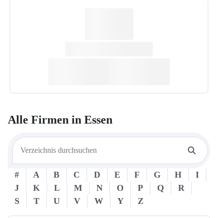
Alle Firmen in
Essen
#
A
B
C
D
E
F
G
H
I
J
K
L
M
N
O
P
Q
R
S
T
U
V
W
Y
Z