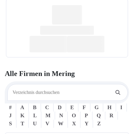
Alle Firmen in
Mering
#
A
B
C
D
E
F
G
H
I
J
K
L
M
N
O
P
Q
R
S
T
U
V
W
X
Y
Z